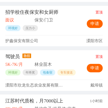
招学校住夜保安和女厨师
置顶
面议
保安/门卫
申请
环境好
压力小
护鑫保安有限公司
溧阳市区
驾驶员
置顶
5K-7K/月
林业苗木
申请
环境好
年终奖
包食宿
专车接送
溧阳市欣龙生态农业发展有限公司
戴埠镇
江苏时代质检，月7000以上
1小时前