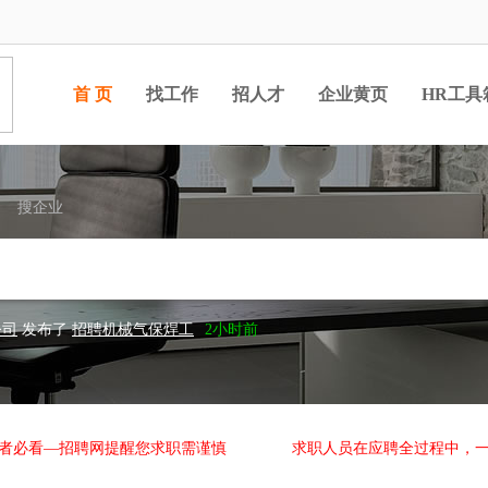
首 页
找工作
招人才
企业黄页
HR工具
搜企业
公司
发布了
招聘机械气保焊工
2小时前
公司
发布了
江苏时代质检，月7000以上
3小时前
杨国福麻辣烫永安店后厨
3小时前
4小时前
5小时前
6小时前
了
溧阳电池企业
2天前
者必看—招聘网提醒您求职需谨慎
求职人员在应聘全过程中，
了
溧阳最美电子厂
2天前
限公司
发布了
生产工艺主管
2天前