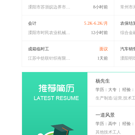
溧阳市苏浙皖边界市场加华蔬菜批发部
8小时前
会计
5.2K-6.2K/月
农保结
溧阳市时民农业机械有限公司
12小时前
综合金
成箱临时工
面议
汽车销
江苏中纺联针织有限公司
1天前
溧阳明
杨先生
学历：大专 | 经验：
生产制造/运营,技术工
一道风景
学历：高中 | 经验：8
其他技术工人