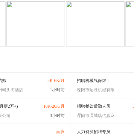
限公司
发布了
仓管员
2天前
溧阳纺织厂
3天前
2025-02-20
2018-11-07
2018-11-07
2018-11-07
2018-11-07
公司
发布了
面包车送货员
10分钟前
45分钟前
53分钟前
发布了
客房清洁师
1小时前
洁师
3K-6K/月
招聘机械气保焊工
阳码头街酒店
1小时前
溧阳市远胜机械有限公司
月薪2万+)
10K-20K/月
招聘餐饮后勤人员
险公司
3小时前
溧阳市溧城镇优嘉麻辣烫店
面议
人力资源招聘专员