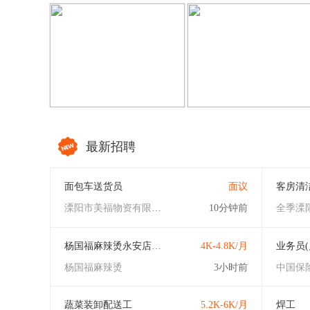
江苏国粮仓储工程有
常州分众外包
发布了
何女士
发布了新简历
管女士
发布了新简历
周女士
发布了新简历
丁先生
发布了新简历
芮先生
发布了新简历
溧阳市美福物资有限
陶女士
发布了新简历
刘先生
发布了新简历
全季溧阳码头街酒店
最新招聘
面包车送货员
面议
客房清
溧阳市美福物资有限公司
10分钟前
全季溧
杨国福麻辣烫永安店后厨
4K-4.8K/月
业务员(
杨国福麻辣烫
3小时前
中国保
蔬菜装卸配送工
5.2K-6K/月
焊工