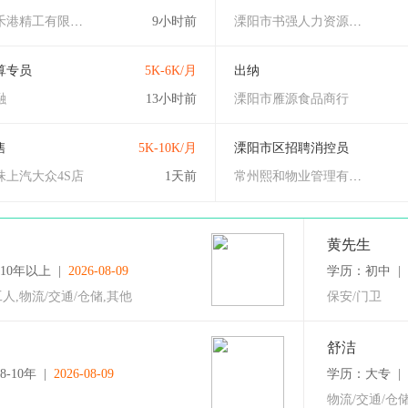
常州市禾港精工有限公司
9小时前
溧阳市书强人力资源有限公司
算专员
5K-6K/月
出纳
融
13小时前
溧阳市雁源食品商行
售
5K-10K/月
溧阳市区招聘消控员
珠上汽大众4S店
1天前
常州熙和物业管理有限公司
黄先生
10年以上 |
2026-08-09
学历：初中 |
人,物流/交通/仓储,其他
保安/门卫
舒洁
-10年 |
2026-08-09
学历：大专 | 
物流/交通/仓