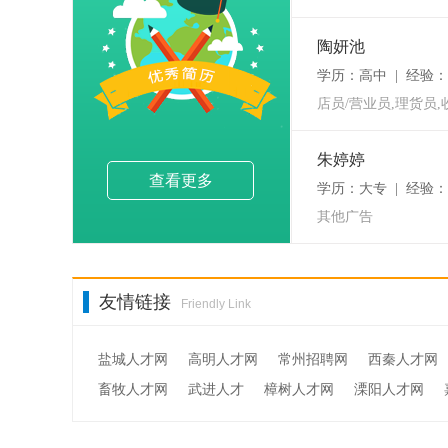
陶妍池
学历：高中 | 经验：3
店员/营业员,理货员,
朱婷婷
查看更多
学历：大专 | 经验：
其他广告
友情链接
Friendly Link
盐城人才网
高明人才网
常州招聘网
西秦人才网
畜牧人才网
武进人才
樟树人才网
溧阳人才网