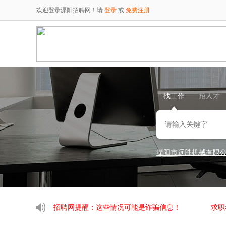
欢迎登录溧阳招聘网！请
登录
或
免费注册
找工作
招人才
溧阳市远胜机械有限
江苏铭智新能源有限
杨国福麻辣烫
发布了
陈先生
发布了新简历
计女士
发布了新简历
许先生
发布了新简历
江苏时代新能源
发布
招聘网提醒：这些情况可能是诈骗信息！
求职
江苏时代新能源
发布
江苏国粮仓储工程有