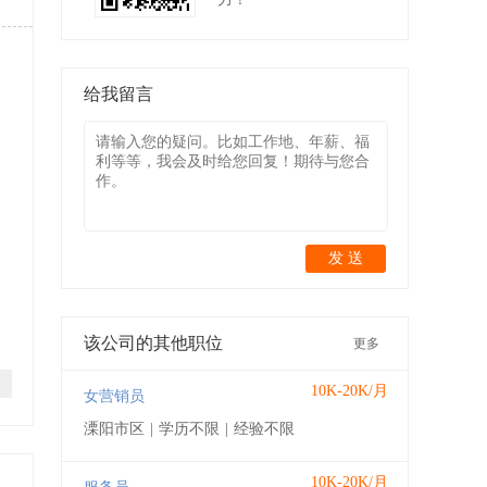
给我留言
发 送
该公司的其他职位
更多
10K-20K/月
女营销员
溧阳市区
|
学历不限
|
经验不限
10K-20K/月