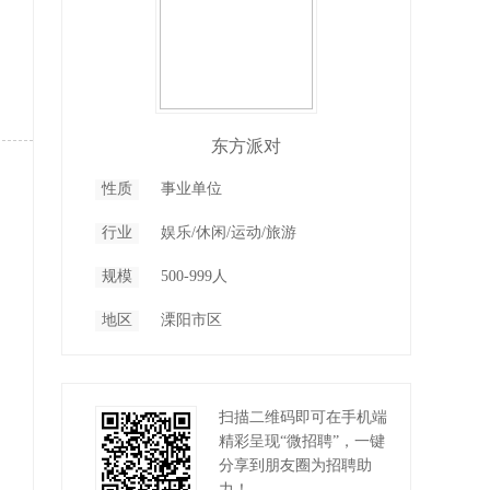
东方派对
性质
事业单位
行业
娱乐/休闲/运动/旅游
规模
500-999人
地区
溧阳市区
扫描二维码即可在手机端
精彩呈现“微招聘”，一键
分享到朋友圈为招聘助
力！