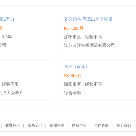
薪2万+)
宴会销售-无需出差交社保
/月
8K-12K/月
|
3-5年
|
溧阳市区
|
经验不限
|
公司
江苏蓝洋林顿酒店有限公司
售后（双休）
月
5K-8K/月
|
经验不限
|
溧阳市区
|
经验不限
|
上汽大众4S店
综合金融
|
收费标准
|
联系我们
|
使用指南
|
网站声明
|
合作共赢
|
关于我们