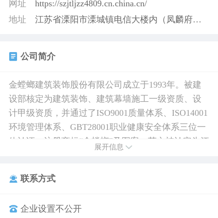
网址
https://szjtljzz4809.cn.china.cn/
地址
江苏省溧阳市溧城镇电信大楼内（凤麟府东）
公司简介
金螳螂建筑装饰股份有限公司成立于1993年。被建
设部核定为建筑装饰、建筑幕墙施工一级资质、设
计甲级资质，并通过了ISO9001质量体系、ISO14001
环境管理体系、GBT28001职业健康安全体系三位一
体认证。注册商标“金螳螂”及图案、英文被认定为江
展开信息
苏省著名商标。 公司行政设计中心坐落于苏州
西环路888号，占地30余亩，融苏式园林庭院和现代
联系方式
化的办公区域于一体，环境优美，绿树成荫。在新
加坡工业园区，公司拥有占地100多亩，建筑面积
企业设置不公开
30000多平方米的幕墙及家具制作车间、成品半成品