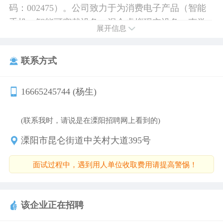
码：002475）。公司致力于为消费电子产品（智能
手机、智能可穿戴设备、混合虚拟现实设备、声学
展开信息
模组、无线充电模组、LCP天线、震动马达、VCM
等）、汽车领域产品（汽车线束、 汽车连接器、智
联系方式
能座舱、智能驾驶等）以及企业通讯产品（高速互
联、光模块、散热模块、电源、基站天线、基站滤
16665245744 (杨生)
波器等）提供从核心零部件、模组到系统组装的一
体化智能制造解决方案
(联系我时，请说是在溧阳招聘网上看到的)
溧阳市昆仑街道中关村大道395号
面试过程中，遇到用人单位收取费用请提高警惕！
该企业正在招聘