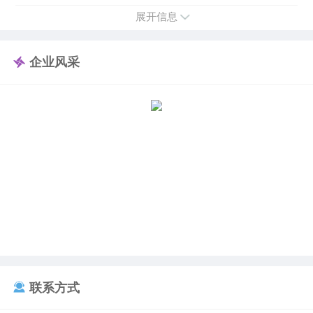
展开信息
【工作内容】：
1.依托各种货运平台接单运营，全程有司机队长手把
企业风采
手教授，无后顾之忧；
2.多种平台指派订单，订单稳定、多劳多得；
3.每天工作时间自己可以自由安排，轻松赚钱，合法
运营，无后顾之忧。
【温馨提示】：
1.由于货运行业非暴利行业，一份耕耘付出才有一份
合理的回报，多劳多得，请勿听信他人保底高收
入、包仓库货源等方面的诱导，理性选择。
2.日常运营所用车辆您可使用自购车辆加入平台运
联系方式
营，也可采用其他灵活方式加入，具体方案咨询业
务经理。