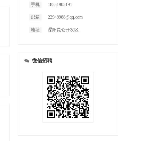
手机
18551905191
邮箱
22948988@qq.com
地址
溧阳昆仑开发区
微信招聘