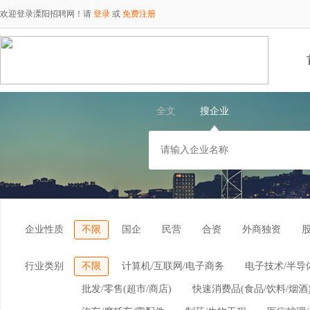
欢迎登录溧阳招聘网！请
登录
或
免费注册
全文
搜企业
企业性质
不限
国企
民营
合资
外商独资
行业类别
不限
计算机/互联网/电子商务
电子技术/半导
批发/零售(超市/商店)
快速消费品(食品/饮料/烟酒