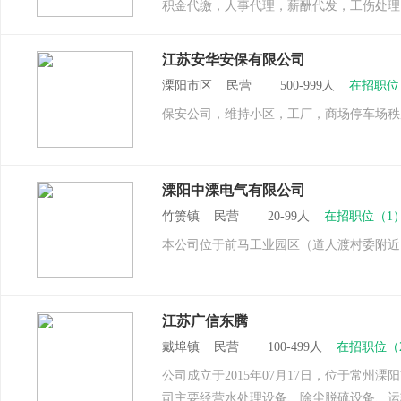
积金代缴，人事代理，薪酬代发，工伤处理
江苏安华安保有限公司
溧阳市区 民营 500-999人
在招职位
保安公司，维持小区，工厂，商场停车场秩
溧阳中溧电气有限公司
竹箦镇 民营 20-99人
在招职位（1
本公司位于前马工业园区（道人渡村委附近
江苏广信东腾
戴埠镇 民营 100-499人
在招职位（
公司成立于2015年07月17日，位于常
司主要经营水处理设备、除尘脱硫设备、运