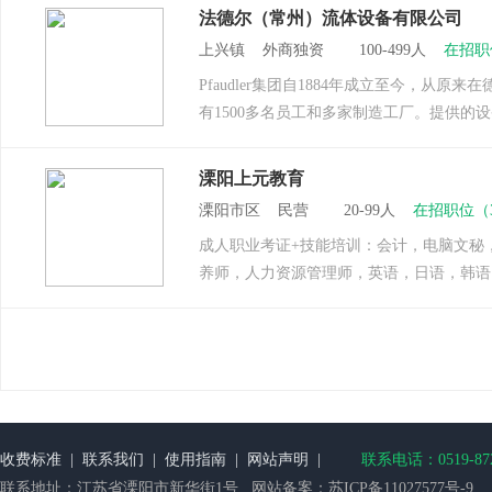
法德尔（常州）流体设备有限公司
上兴镇 外商独资 100-499人
在招职
Pfaudler集团自1884年成立至今，
有1500多名员工和多家制造工厂。提供的设
溧阳上元教育
溧阳市区 民营 20-99人
在招职位（
成人职业考证+技能培训：会计，电脑文秘
养师，人力资源管理师，英语，日语，韩语
收费标准
|
联系我们
|
使用指南
|
网站声明
|
联系电话：0519-872
联系地址：江苏省溧阳市新华街1号 网站备案：
苏ICP备11027577号-9