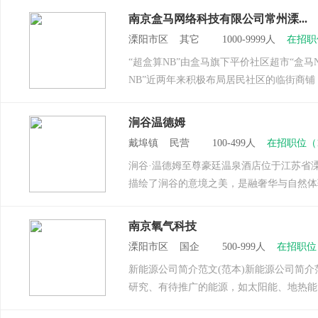
南京盒马网络科技有限公司常州溧...
溧阳市区 其它 1000-9999人
在招职
“超盒算NB”由盒马旗下平价社区超市“盒马NB
NB”近两年来积极布局居民社区的临街商
涧谷温德姆
戴埠镇 民营 100-499人
在招职位（
涧谷·温德姆至尊豪廷温泉酒店位于江苏省溧
描绘了涧谷的意境之美，是融奢华与自然体
南京氧气科技
溧阳市区 国企 500-999人
在招职位
新能源公司简介范文(范本)新能源公司简
研究、有待推广的能源，如太阳能、地热能