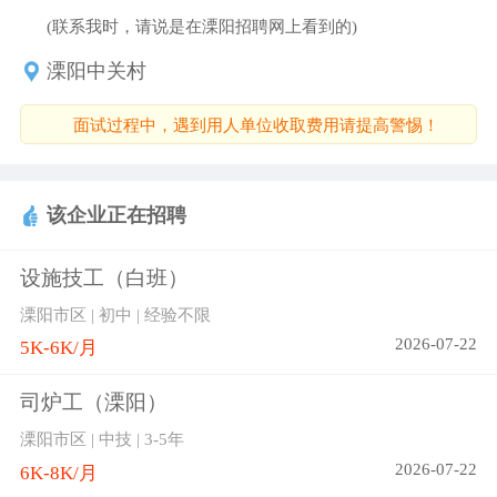
成厂，整车厂及零部件制造厂提供一体化工业技术
(联系我时，请说是在溧阳招聘网上看到的)
服务。服务范围涵盖生产计划与优化，自动化整体
溧阳中关村
解决方案，生产IT，电气&机械安装调试，搬迁服
务，技术设施管理，基础设施管理，厂内物流，生
面试过程中，遇到用人单位收取费用请提高警惕！
产设备管理，技术清洁等各个方面。几十年来，我
们为汽车行业及其供应商提供技术服务，从中系统
地积累了各项专业知识，同时学以致用，无论您的
该企业正在招聘
生产设备在哪里，都以推动您的流程进展为目标。
我们与您一起开发创新的现场服务来确保并加强您
设施技工（白班）
的核心竞争力，助您领先。
溧阳市区 | 初中 | 经验不限
2026-07-22
5K-6K/月
司炉工（溧阳）
溧阳市区 | 中技 | 3-5年
2026-07-22
6K-8K/月