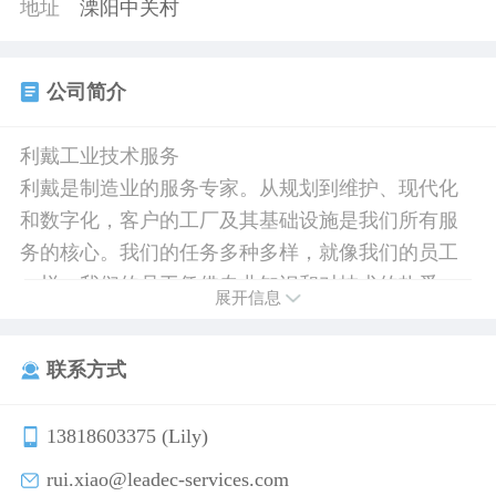
地址
溧阳中关村
公司简介
利戴工业技术服务
利戴是制造业的服务专家。从规划到维护、现代化
和数字化，客户的工厂及其基础设施是我们所有服
务的核心。我们的任务多种多样，就像我们的员工
一样。我们的员工凭借专业知识和对技术的热爱，
展开信息
出色地完成任务。遍布全球四大洲 350 多个地点，
22,000 多名不同个性的员工在努力确保客户的生产
联系方式
流程顺利进行。我们为此感到自豪！
13818603375 (Lily)
利戴工业技术服务（上海）有限公司
在中国20多个城市，40多个服务基地为汽车动力总
rui.xiao@leadec-services.com