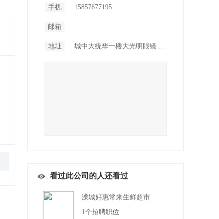
手机
15857677195
邮箱
地址
城中大统华一楼大光明眼镜 金峰大统华一楼明视廊眼镜
看过此公司的人还看过
溧城好惠常来生鲜超市
1
个招聘职位