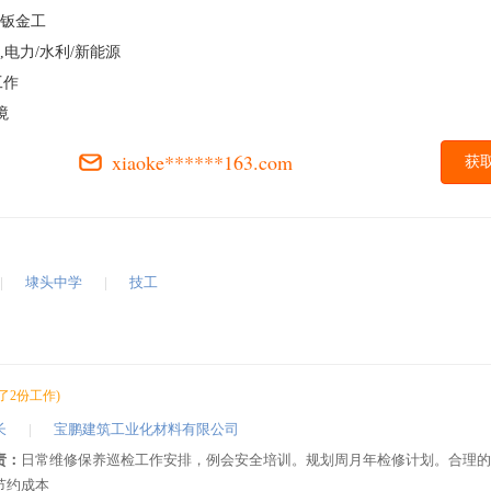
/钣金工
,电力/水利/新能源
工作
境
xiaoke******163.com
获
|
埭头中学
|
技工
了2份工作)
长
|
宝鹏建筑工业化材料有限公司
责：
日常维修保养巡检工作安排，例会安全培训。规划周月年检修计划。合理的
节约成本