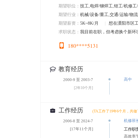
期望职位：
技工,电焊/铆焊工,钳工/机修工
期望行业：
机械/设备/重工,交通/运输/物流
期望薪资：
5K~8K/月
|
想在溧阳市区
求职状态：
我目前在职，但考虑换个新环
180****5131
教育经历
高中
2000-9 至 2003-7
[2年10个月]
工作经历
(TA工作了19年6个月，共做
机修班
2006-8 至 2024-7
[17年11个月]
工作职
高效率