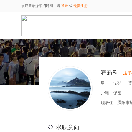
欢迎登录溧阳招聘网！请
登录
或
免费注册
霍新科
手
男
42岁
高
|
|
户籍：保密
现居住：溧阳市
求职意向