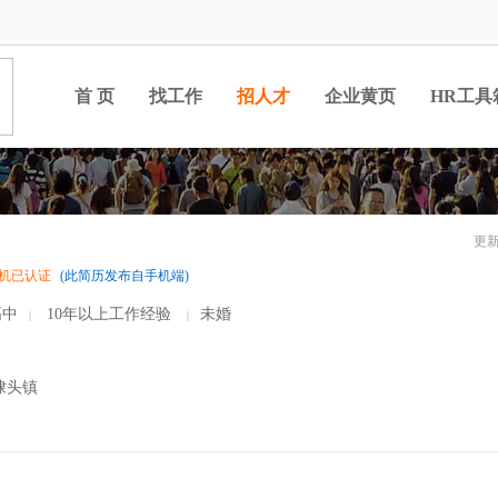
首 页
找工作
招人才
企业黄页
HR工具
更新
机已认证
(此简历发布自手机端)
中
10年以上工作经验
未婚
|
|
埭头镇