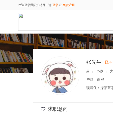
欢迎登录溧阳招聘网！请
登录
或
免费注册
张先生
手
男
35岁
大
|
|
户籍：保密
现居住：溧阳茶
求职意向