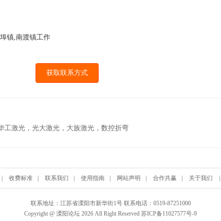
戴埠镇,南渡镇工作
获取联系方式
，华工激光，光大激光，大族激光，数控折弯
|
收费标准
|
联系我们
|
使用指南
|
网站声明
|
合作共赢
|
关于我们
联系地址：江苏省溧阳市新华街1号 联系电话：0519-87251000
Copyright @ 溧阳论坛 2026 All Right Reserved 苏ICP备11027577号-9