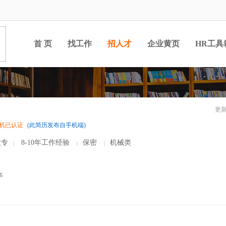
首 页
找工作
招人才
企业黄页
HR工具
更新
机已认证
(此简历发布自手机端)
专
8-10年工作经验
保密
机械类
|
|
|
亭