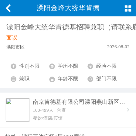
溧阳金峰大统华肯德
基招聘兼职（请联系
溧阳金峰大统华肯德基招聘兼职（请联系
面议
底部微信咨询）
2026-08-02
溧阳市区
性别不限
学历不限
经验不限
兼职
年龄不限
部门不限
南京肯德基有限公司溧阳燕山新区餐厅
100-499人 | 合资
餐饮/酒店/宾馆