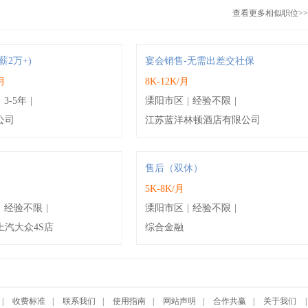
查看更多相似职位>>
薪2万+)
宴会销售-无需出差交社保
/月
8K-12K/月
|
3-5年
|
溧阳市区
|
经验不限
|
公司
江苏蓝洋林顿酒店有限公司
售后（双休）
月
5K-8K/月
|
经验不限
|
溧阳市区
|
经验不限
|
上汽大众4S店
综合金融
|
收费标准
|
联系我们
|
使用指南
|
网站声明
|
合作共赢
|
关于我们