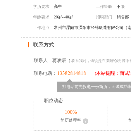
学历要求
高中
工作经验
不限
年龄要求
20岁--40岁
招聘部门
销售部
工作地点
常州市溧阳市溧阳市经纬锻造有限公司（
联系方式
联系人：蒋凌辰 (
联系我时，请说是在溧阳论坛-溧阳
13382814818
联系电话：
(本站提醒：面试
打电话前先投递一份简历，面试成功率
职位动态
100%
简历处理率