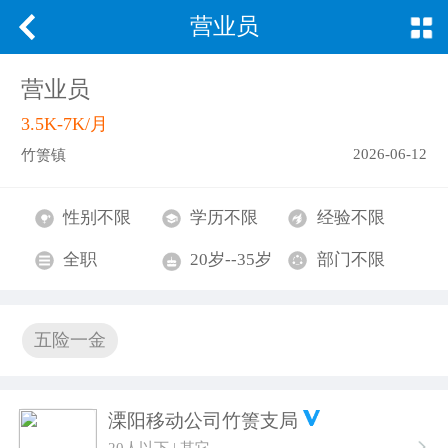
营业员
营业员
3.5K-7K/月
2026-06-12
竹箦镇
性别不限
学历不限
经验不限
全职
20岁--35岁
部门不限
五险一金
溧阳移动公司竹箦支局
20人以下 | 其它