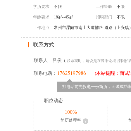
学历要求
不限
工作经验
不限
年龄要求
18岁--45岁
招聘部门
不限
工作地点
常州市溧阳市南山大道辅路-道路（上兴镇
联系方式
联系人：吕俊 (
联系我时，请说是在溧阳论坛-溧阳招
17625197986
联系电话：
(本站提醒：面试
打电话前先投递一份简历，面试成功率
职位动态
100%
简历处理率