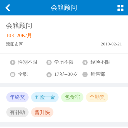
会籍顾问
会籍顾问
10K-20K/月
2019-02-21
溧阳市区
性别不限
学历不限
经验不限
全职
17岁--30岁
销售部
年终奖
五险一金
包食宿
全勤奖
有补助
晋升快