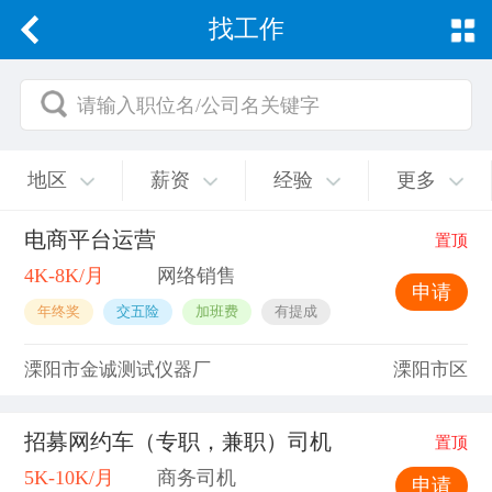
找工作
请输入职位名/公司名关键字
地区
薪资
经验
更多
电商平台运营
置顶
4K-8K/月
网络销售
申请
年终奖
交五险
加班费
有提成
溧阳市金诚测试仪器厂
溧阳市区
招募网约车（专职，兼职）司机
置顶
5K-10K/月
商务司机
申请