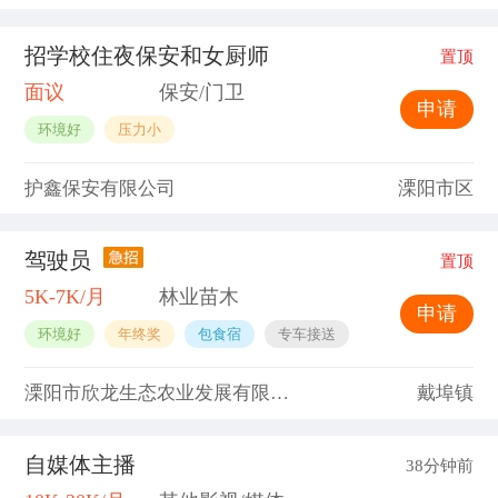
招学校住夜保安和女厨师
置顶
面议
保安/门卫
申请
环境好
压力小
护鑫保安有限公司
溧阳市区
驾驶员
置顶
5K-7K/月
林业苗木
申请
环境好
年终奖
包食宿
专车接送
溧阳市欣龙生态农业发展有限公司
戴埠镇
自媒体主播
38分钟前