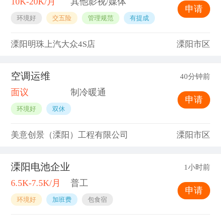
10K-20K/月
其他影视/媒体
申请
环境好
交五险
管理规范
有提成
溧阳明珠上汽大众4S店
溧阳市区
空调运维
40分钟前
面议
制冷暖通
申请
环境好
双休
美意创景（溧阳）工程有限公司
溧阳市区
溧阳电池企业
1小时前
6.5K-7.5K/月
普工
申请
环境好
加班费
包食宿