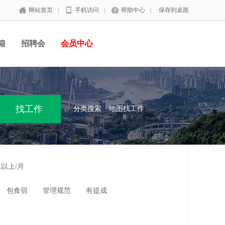
网站首页
|
手机访问
|
帮助中心
|
保存到桌面
箱
招聘会
会员中心
分类搜索
地图找工作
K以上/月
包食宿
管理规范
有提成