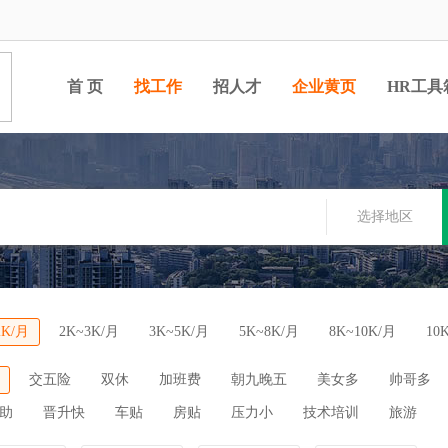
首 页
找工作
招人才
企业黄页
HR工具
选择地区
2K/月
2K~3K/月
3K~5K/月
5K~8K/月
8K~10K/月
10
交五险
双休
加班费
朝九晚五
美女多
帅哥多
助
晋升快
车贴
房贴
压力小
技术培训
旅游