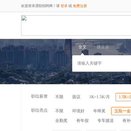
欢迎登录溧阳招聘网！请
登录
或
免费注册
全文
搜企业
职位薪资
不限
面议
1K~1.5K/月
1.5K~
职位亮点
不限
环境好
年终奖
五险一金
全勤奖
有年假
专车接送
有补