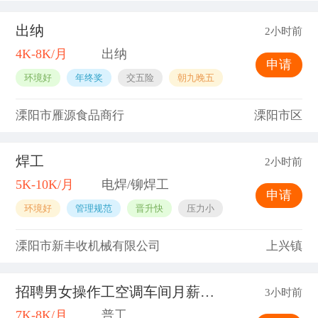
出纳
2小时前
4K-8K/月
出纳
申请
环境好
年终奖
交五险
朝九晚五
溧阳市雁源食品商行
溧阳市区
焊工
2小时前
5K-10K/月
电焊/铆焊工
申请
环境好
管理规范
晋升快
压力小
溧阳市新丰收机械有限公司
上兴镇
招聘男女操作工空调车间月薪8000以上
3小时前
7K-8K/月
普工