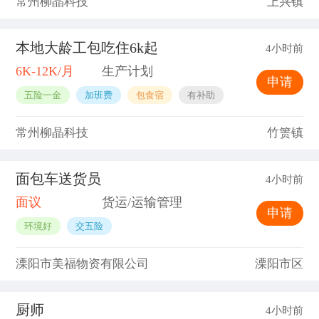
常州柳晶科技
上兴镇
本地大龄工包吃住6k起
4小时前
6K-12K/月
生产计划
申请
五险一金
加班费
包食宿
有补助
常州柳晶科技
竹箦镇
面包车送货员
4小时前
面议
货运/运输管理
申请
环境好
交五险
溧阳市美福物资有限公司
溧阳市区
厨师
4小时前