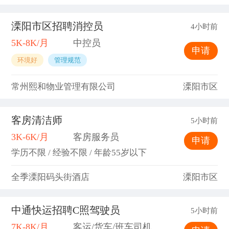
溧阳市区招聘消控员
4小时前
5K-8K/月
中控员
申请
环境好
管理规范
常州熙和物业管理有限公司
溧阳市区
客房清洁师
5小时前
3K-6K/月
客房服务员
申请
学历不限 / 经验不限 / 年龄55岁以下
全季溧阳码头街酒店
溧阳市区
中通快运招聘C照驾驶员
5小时前
7K-8K/月
客运/货车/班车司机