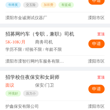
申请
年终奖
交五险
加班费
有提成
溧阳市金诚测试仪器厂
溧阳市区
招募网约车（专职，兼职）司机
置顶
5K-10K/月
商务司机
申请
学历不限 / 经验不限 / 年龄不限
溧阳市溧智行网约车服务有限公司
溧阳市区
招学校住夜保安和女厨师
置顶
面议
保安/门卫
申请
环境好
压力小
护鑫保安有限公司
溧阳市区