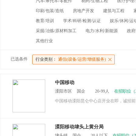
汽车/摩托车/零配件
制药/生物工程
医疗护理/
印刷/包装/造纸
房地产开发
建筑与工程
教育/培训
学术/科研/检测/认证
娱乐/休闲/运
采掘/冶炼/原材料加工
电力/水利/新能源
政府
其他行业
已选条件
行业类别：
通信(设备/运营/增值服务)
中国移动
溧阳市区 国企 20-99人
在招职位（
中国移动溧阳昆仑中心店开业在即，诚招前
溧阳移动埭头上黄分局
埭头镇 国企 20人以下
在招职位（