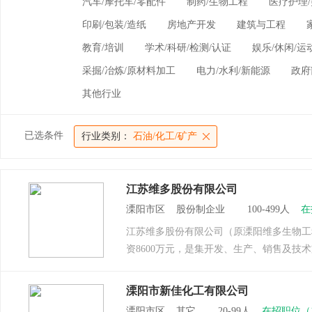
汽车/摩托车/零配件
制药/生物工程
医疗护理/
印刷/包装/造纸
房地产开发
建筑与工程
教育/培训
学术/科研/检测/认证
娱乐/休闲/运
采掘/冶炼/原材料加工
电力/水利/新能源
政府
其他行业
已选条件
行业类别：
石油/化工/矿产
江苏维多股份有限公司
溧阳市区 股份制企业 100-499人
在
江苏维多股份有限公司（原溧阳维多生物工程有
资8600万元，是集开发、生产、销售及技术
溧阳市新佳化工有限公司
溧阳市区 其它 20-99人
在招职位（