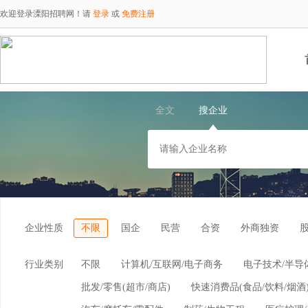
欢迎登录溧阳招聘网！请
登录
或
免费注册
全文
搜企业
企业性质
不限
国企
民营
合资
外商独资
行业类别
不限
计算机/互联网/电子商务
电子技术/半导
批发/零售(超市/商店)
快速消费品(食品/饮料/烟酒