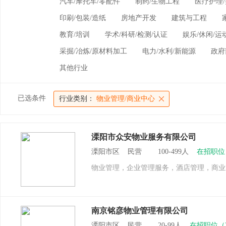
汽车/摩托车/零配件
制药/生物工程
医疗护理/
印刷/包装/造纸
房地产开发
建筑与工程
教育/培训
学术/科研/检测/认证
娱乐/休闲/运
采掘/冶炼/原材料加工
电力/水利/新能源
政府
其他行业
已选条件
行业类别：
物业管理/商业中心
溧阳市众安物业服务有限公司
溧阳市区 民营 100-499人
在招职位
物业管理，企业管理服务，酒店管理，商业
南京铭彦物业管理有限公司
溧阳市区 民营 20-99人
在招职位（