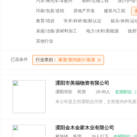
汽车/摩托车/零配件
制药/生物工程
医疗护理/
印刷/包装/造纸
房地产开发
建筑与工程
教育/培训
学术/科研/检测/认证
娱乐/休闲/运
采掘/冶炼/原材料加工
电力/水利/新能源
政府
其他行业
已选条件
行业类别：
家居/室内设计/装潢
溧阳市美福物资有限公司
溧阳市区 民营 20-99人
在招职位（
本公司是立邦溧阳总代理，主营室内外乳胶
溧阳金木金家木业有限公司
戴埠镇 民营 20人以下
在招职位（