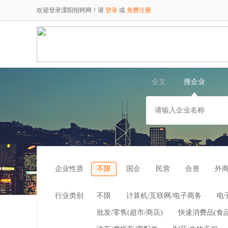
欢迎登录溧阳招聘网！请
登录
或
免费注册
全文
搜企业
企业性质
不限
国企
民营
合资
外
行业类别
不限
计算机/互联网/电子商务
电
批发/零售(超市/商店)
快速消费品(食品