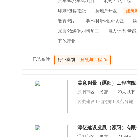
汽车/摩托车/零配件
制药/生物工程
印刷/包装/造纸
房地产开发
建筑
教育/培训
学术/科研/检测/认证
娱
采掘/冶炼/原材料加工
电力/水利/新
其他行业
已选条件
行业类别：
建筑与工程
美意创景（溧阳）工程有限
溧阳市区 民营 20人以
各类建设工程的施工及劳务施
淳亿建设发展（溧阳）有限
溧阳市区 民营 20-99人