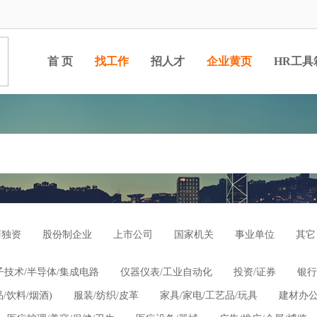
首 页
找工作
招人才
企业黄页
HR工具
商独资
股份制企业
上市公司
国家机关
事业单位
其它
子技术/半导体/集成电路
仪器仪表/工业自动化
投资/证券
银行
/饮料/烟酒)
服装/纺织/皮革
家具/家电/工艺品/玩具
建材办