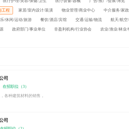
医疗护理/美容/保健/卫生
医疗设备/器械
广告/推广/会展/博览
与工程
家居/室内设计/装潢
物业管理/商业中心
中介服务/家
乐/休闲/运动/旅游
餐饮/酒店/宾馆
交通/运输/物流
航天/航空
能源
政府部门/事业单位
非盈利机构/行业协会
农业/渔业/林业
公司
下
在招职位（3）
工，各种建筑材料的销售，
公司
在招职位（2）