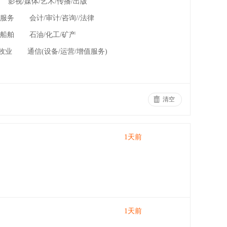
影视/媒体/艺术/传播/出版
政服务
会计/审计/咨询//法律
/船舶
石油/化工/矿产
/牧业
通信(设备/运营/增值服务)
清空
1天前
1天前